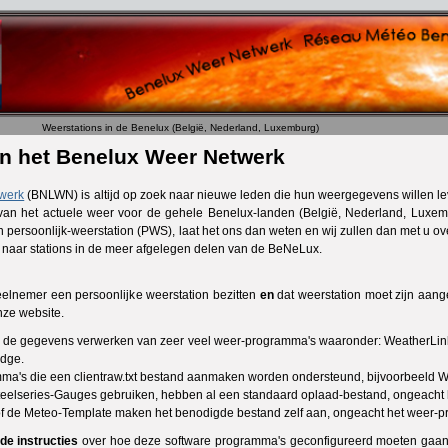
Weerstations in de Benelux (België, Nederland, Luxemburg)
an het Benelux Weer Netwerk
werk
(BNLWN) is altijd op zoek naar nieuwe leden die hun weergegevens willen le
 van het actuele weer voor de gehele Benelux-landen (België, Nederland, Luxemb
n persoonlijk-weerstation (PWS), laat het ons dan weten en wij zullen dan met u o
k naar stations in de meer afgelegen delen van de BeNeLux.
eelnemer een persoonlijke weerstation bezitten
en
dat weerstation moet zijn aang
ze website.
 de gegevens verwerken van zeer veel weer-programma's waaronder: WeatherL
dge.
ma's die een clientraw.txt bestand aanmaken worden ondersteund, bijvoorbeeld 
Steelseries-Gauges gebruiken, hebben al een standaard oplaad-bestand, ongeacht
 de Meteo-Template maken het benodigde bestand zelf aan, ongeacht het weer-pr
de instructies
over hoe deze software programma's geconfigureerd moeten gaa