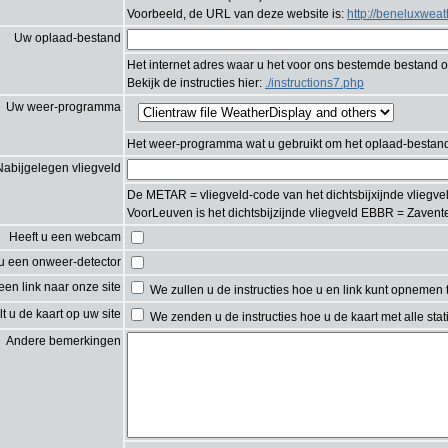
Voorbeeld, de URL van deze website is:
http://beneluxweat
Uw oplaad-bestand
Het internet adres waar u het voor ons bestemde bestand o
Bekijk de instructies hier:
./instructions7.php
Uw weer-programma
Het weer-programma wat u gebruikt om het oplaad-bestan
Nabijgelegen vliegveld
De METAR = vliegveld-code van het dichtsbijxijnde vliegveld.
VoorLeuven is het dichtsbijzijnde vliegveld EBBR = Zaven
Heeft u een webcam
 u een onweer-detector
 een link naar onze site
We zullen u de instructies hoe u en link kunt opnemen
lt u de kaart op uw site
We zenden u de instructies hoe u de kaart met alle stat
Andere bemerkingen