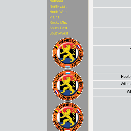
National
North-East
North-West
Plains
Rocky Mtn.
South-East
South-West
Heeft
Wilt u
Wi