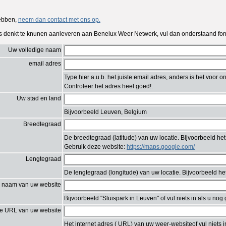
ebben,
neem dan contact met ons op.
 denkt te knunen aanleveren aan Benelux Weer Netwerk, vul dan onderstaand form
Uw volledige naam
email adres
Type hier a.u.b. het juiste email adres, anders is het voor 
Controleer het adres heel goed!.
Uw stad en land
Bijvoorbeeld Leuven, Belgium
Breedtegraad
De breedtegraad (latitude) van uw locatie. Bijvoorbeeld he
Gebruik deze website:
https://maps.google.com/
Lengtegraad
De lengtegraad (longitude) van uw locatie. Bijvoorbeeld h
 naam van uw website
Bijvoorbeeld "Sluispark in Leuven" of vul niets in als u no
e URL van uw website
Het internet adres ( URL) van uw weer-websiteof vul niets 