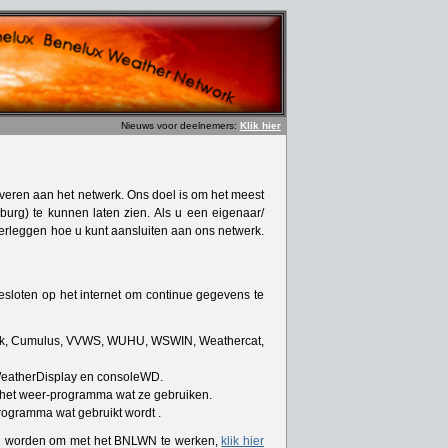
Nieuws voor deelnemers:
Klik hier
veren aan het netwerk. Ons doel is om het meest
urg) te kunnen laten zien. Als u een eigenaar/
verleggen hoe u kunt aansluiten aan ons netwerk.
esloten op het internet om continue gegevens te
ink, Cumulus, VVWS, WUHU, WSWIN, Weathercat,
WeatherDisplay en consoleWD.
 het weer-programma wat ze gebruiken.
ogramma wat gebruikt wordt .
n worden om met het BNLWN te werken,
klik hier