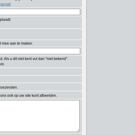
her.net
plaadt.
d mee aan te maken
 Als u dit niet kent vul dan "niet bekend".
tem
 toezenden.
ions ook op uw site kunt afbeelden.