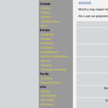
alstublieft
.
Canada
Atlantic
Mocht u nog vragen h
Ontario
Als u aan uw gegevens
Quebec
Saskatchewan
West
Europa
Oostenrijk
Benelux
Europese
Duitsland
Griekenland
Iberisch schiereiland
Ierland
Slovenie
Verenigd Koninkrijk
Pacific
Australië
Nieuw Zeeland
USA
De
Alaska
Mid-Atlantic
Mid-South
D
Mid-West