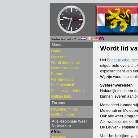
Welke taal wilt u?: nl
Menu:
Wordt lid v
Home
Over ons
Het
Benelux Weer Net
Wordt deelnemer
uitgebreide overzicht
Neem contact op!
exploitant bent van ee
Banner
Wij zijn vooral op zoe
Wereld-kaart
Luchtkwaliteit
Systeemvereisten:
Stations wereldwijd
Natuurlijk moet een d
Nuttige links
kunnen leveren aan on
Forums:
Momenteel kunnen wij
HWA-forum (nl)
Meteohub en Meteobri
WXForum (en)
Ook alle weer-program
Alle Regionale Weer
Alle websites die de 
Netwerken
De Leuven-Template of
Afrika
Voor het bekijken van
Namibië