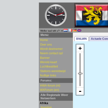
Welke taal wilt u?: nl
Menu:
Home
Over ons
Wordt deelnemer
Neem contact op!
Banner
Wereld-kaart
Luchtkwaliteit
Stations wereldwijd
Nuttige links
Forums:
HWA-forum (nl)
WXForum (en)
Alle Regionale Weer
Netwerken
Afrika
Namibië