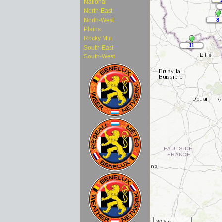
National
North-East
North-West
Plains
Rocky Mtn.
South-East
South-West