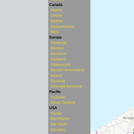
Canada
Atlantic
Ontario
Quebec
Saskatchewan
West
Europa
Oostenrijk
Benelux
Europese
Duitsland
Griekenland
Iberisch schiereiland
Ierland
Slovenie
Verenigd Koninkrijk
Pacific
Australië
Nieuw Zeeland
USA
Alaska
Mid-Atlantic
Mid-South
Mid-West